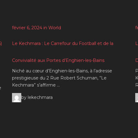
février 6, 2024 in World
f
)
Le Kechmara : Le Carrefour du Football et de la
L
Convivialité aux Portes d’Enghien-les-Bains
D
Niché au cœur d’Enghien-les-Bains, à l’adresse
P
prestigieuse du 2 Rue Robert Schuman, “Le
K
Kechmara” s’affirme …
R
e
by lekechmara