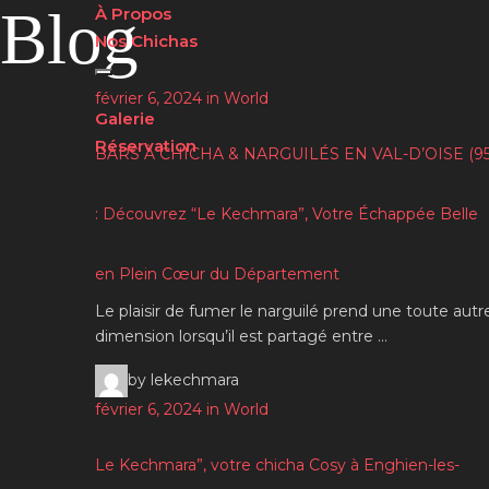
Blog
À Propos
Nos Chichas
février 6, 2024 in World
Galerie
Réservation
BARS À CHICHA & NARGUILÉS EN VAL-D’OISE (95
: Découvrez “Le Kechmara”, Votre Échappée Belle
en Plein Cœur du Département
Le plaisir de fumer le narguilé prend une toute autr
dimension lorsqu’il est partagé entre …
by lekechmara
février 6, 2024 in World
Le Kechmara”, votre chicha Cosy à Enghien-les-