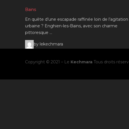
Bains
En quête d’une escapade raffinée loin de l’agitation
urbaine ? Enghien-les-Bains, avec son charme
pittoresque …
by lekechmara
Copyright © 2021 – Le
Kechmara
Tous droits réser